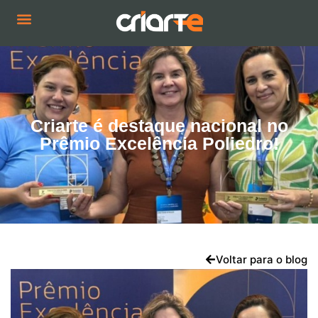
Nossa História
Criarte é destaque nacional no
Prêmio Excelência Poliedro!
Voltar para o blog